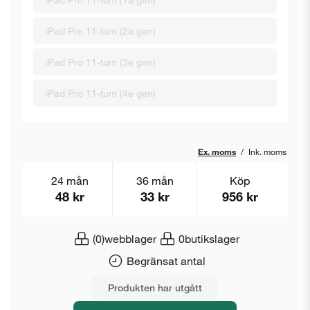
iPad Pro 11-tum (2a gen)
iPad Pro 11-tum (3e gen)
iPad Pro 11-tum (4e gen)
Ex. moms
/
Ink. moms
24 mån
36 mån
Köp
48 kr
33 kr
956 kr
(0)
webblager
0
butikslager
Begränsat antal
Produkten har utgått