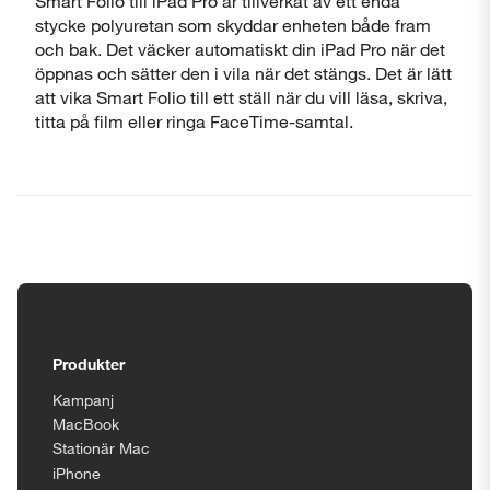
Smart Folio till iPad Pro är tillverkat av ett enda
stycke polyuretan som skyddar enheten både fram
och bak. Det väcker automatiskt din iPad Pro när det
öppnas och sätter den i vila när det stängs. Det är lätt
att vika Smart Folio till ett ställ när du vill läsa, skriva,
titta på film eller ringa FaceTime-samtal.
Tillgänglighetsinställningar
Produkter
Kampanj
MacBook
Stationär Mac
iPhone