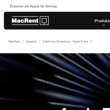
Experter på Apple för företag
Produkt
MacRent
Upptäck
California Streaming - Apple Event