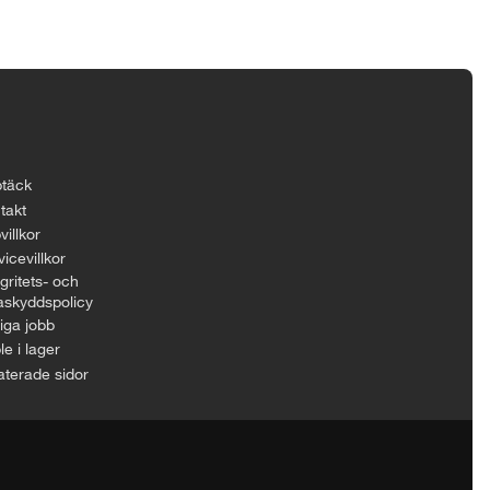
täck
takt
villkor
icevillkor
gritets- och
askyddspolicy
iga jobb
le i lager
aterade sidor