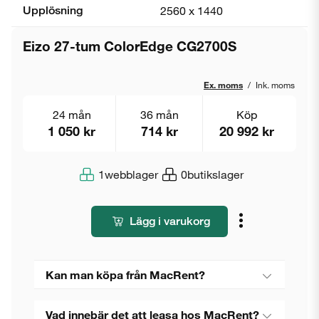
Upplösning
2560 x 1440
Eizo 27-tum ColorEdge CG2700S
Ex. moms
/
Ink. moms
24 mån
36 mån
Köp
1 050 kr
714 kr
20 992 kr
1
webblager
0
butikslager
Lägg i varukorg
Kan man köpa från MacRent?
Vad innebär det att leasa hos MacRent?