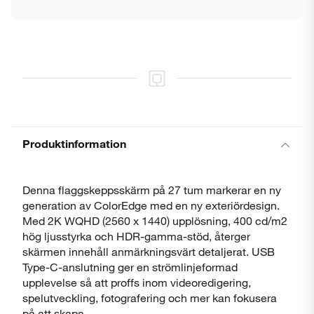
Stäng
Produktinformation
Denna flaggskeppsskärm på 27 tum markerar en ny
generation av ColorEdge med en ny exteriördesign.
Med 2K WQHD (2560 x 1440) upplösning, 400 cd/m2
hög ljusstyrka och HDR-gamma-stöd, återger
skärmen innehåll anmärkningsvärt detaljerat. USB
Type-C-anslutning ger en strömlinjeformad
upplevelse så att proffs inom videoredigering,
spelutveckling, fotografering och mer kan fokusera
på att skapa.