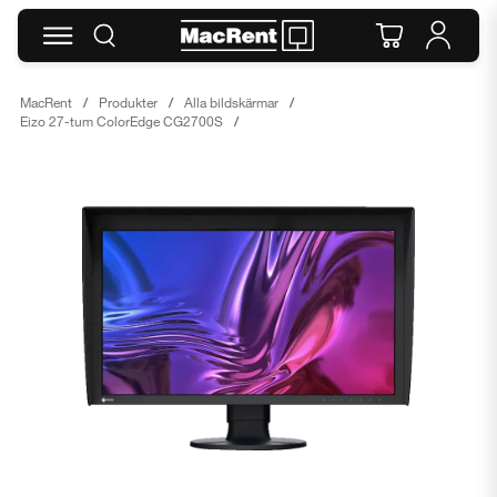
MacRent
Produkter
Alla bildskärmar
Eizo 27-tum ColorEdge CG2700S