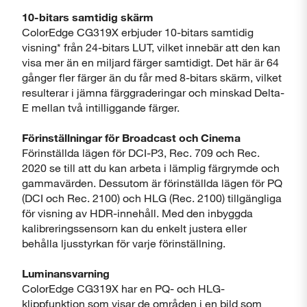
10-bitars samtidig skärm
ColorEdge CG319X erbjuder 10-bitars samtidig
visning* från 24-bitars LUT, vilket innebär att den kan
visa mer än en miljard färger samtidigt. Det här är 64
gånger fler färger än du får med 8-bitars skärm, vilket
resulterar i jämna färggraderingar och minskad Delta-
E mellan två intilliggande färger.
Förinställningar för Broadcast och Cinema
Förinställda lägen för DCI-P3, Rec. 709 och Rec.
2020 se till att du kan arbeta i lämplig färgrymde och
gammavärden. Dessutom är förinställda lägen för PQ
(DCI och Rec. 2100) och HLG (Rec. 2100) tillgängliga
för visning av HDR-innehåll. Med den inbyggda
kalibreringssensorn kan du enkelt justera eller
behålla ljusstyrkan för varje förinställning.
Luminansvarning
ColorEdge CG319X har en PQ- och HLG-
klippfunktion som visar de områden i en bild som