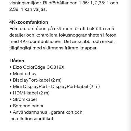
visningsmiljöer. Bildförhållanden 1,85: 1, 2,35: 1 och
2,39: 1 kan väljas.
4K-zoomfunktion
Förstora områden på skärmen för att bekräfta små
detaljer och kontrollera fokusnoggrannheten i foton
med 4K-zoomfunktionen. Det är snabbt och enkelt
tillgängligt med skärmens främre knappar.
I lådan
• Eizo ColorEdge CG319X
• Monitorhuv
• DisplayPort-kabel (2 m)
• Mini DisplayPort - DisplayPort-kabel (2 m)
• HDMI-kabel (2 m)
• Strömkabel
• Screencleaner
• Användarmanual, garantikort och
installationscertifikat