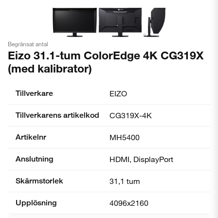
Begränsat antal
Eizo 31.1-tum ColorEdge 4K CG319X
(med kalibrator)
Tillverkare
EIZO
Tillverkarens artikelkod
CG319X-4K
Artikelnr
MH5400
Anslutning
HDMI, DisplayPort
Skärmstorlek
31,1 tum
Upplösning
4096x2160