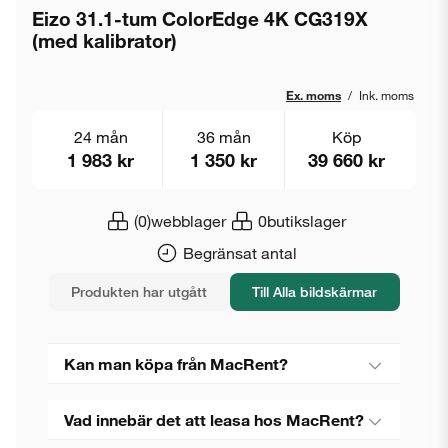
Eizo 31.1-tum ColorEdge 4K CG319X
(med kalibrator)
Ex. moms
/
Ink. moms
24 mån
36 mån
Köp
1 983 kr
1 350 kr
39 660 kr
(0)
webblager
0
butikslager
Begränsat antal
Produkten har utgått
Till Alla bildskärmar
Kan man köpa från MacRent?
Vad innebär det att leasa hos MacRent?