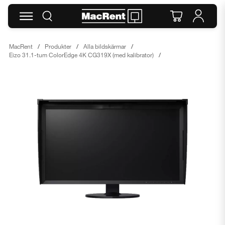
MacRent
Produkter
Alla bildskärmar
Eizo 31.1-tum ColorEdge 4K CG319X (med kalibrator)