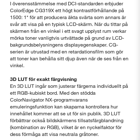
I överensstämmelse med DCI-standarden erbjuder
ColorEdge CG319X ett högt kontrastförhållande på
1500: 1* för att producera äkta svärta som annars är
svår att visa på en typisk LCD-skärm. När du tittar på
skärmen från en vinkel i ett svagt upplyst rum verkar
mörka toner vanligtvis urtvättade på grund av LCD-
bakgrundsbelysningens displayegenskaper. CG-
serien är utrustad med en retardationsfilm som gör
att toner kan behålla sitt djup även när de ses från en
vinkel.
3D LUT för exakt färgvisning
En 3D LUT ingår som justerar färgerna individuellt på
ett RGB-kubiskt bord. Med den stödda
ColorNavigator NX-programvarans
emuleringsfunktion kan skaparna kontrollera hur
innehållet kommer att se ut för sin publik. 3D LUT
förbättrar också bildskärmens tillsatsfärgblandning
(kombination av RGB), vilket är en nyckelfaktor för
dess förmåga att visa neutrala gråtoner.