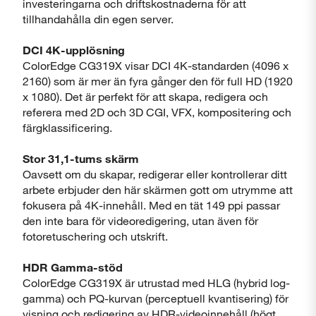
investeringarna och driftskostnaderna för att
tillhandahålla din egen server.
DCI 4K-upplösning
ColorEdge CG319X visar DCI 4K-standarden (4096 x
2160) som är mer än fyra gånger den för full HD (1920
x 1080). Det är perfekt för att skapa, redigera och
referera med 2D och 3D CGI, VFX, kompositering och
färgklassificering.
Stor 31,1-tums skärm
Oavsett om du skapar, redigerar eller kontrollerar ditt
arbete erbjuder den här skärmen gott om utrymme att
fokusera på 4K-innehåll. Med en tät 149 ppi passar
den inte bara för videoredigering, utan även för
fotoretuschering och utskrift.
HDR Gamma-stöd
ColorEdge CG319X är utrustad med HLG (hybrid log-
gamma) och PQ-kurvan (perceptuell kvantisering) för
visning och redigering av HDR-videoinnehåll (högt