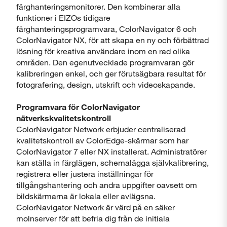
färghanteringsmonitorer. Den kombinerar alla
funktioner i EIZOs tidigare
färghanteringsprogramvara, ColorNavigator 6 och
ColorNavigator NX, för att skapa en ny och förbättrad
lösning för kreativa användare inom en rad olika
områden. Den egenutvecklade programvaran gör
kalibreringen enkel, och ger förutsägbara resultat för
fotografering, design, utskrift och videoskapande.
Programvara för ColorNavigator
nätverkskvalitetskontroll
ColorNavigator Network erbjuder centraliserad
kvalitetskontroll av ColorEdge-skärmar som har
ColorNavigator 7 eller NX installerat. Administratörer
kan ställa in färglägen, schemalägga självkalibrering,
registrera eller justera inställningar för
tillgångshantering och andra uppgifter oavsett om
bildskärmarna är lokala eller avlägsna.
ColorNavigator Network är värd på en säker
molnserver för att befria dig från de initiala