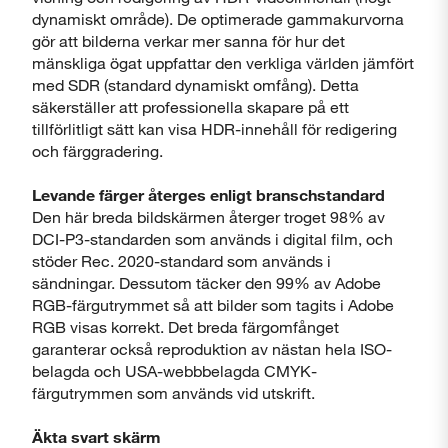
dynamiskt område). De optimerade gammakurvorna
Stäng
gör att bilderna verkar mer sanna för hur det
mänskliga ögat uppfattar den verkliga världen jämfört
med SDR (standard dynamiskt omfång). Detta
säkerställer att professionella skapare på ett
tillförlitligt sätt kan visa HDR-innehåll för redigering
och färggradering.
Levande färger återges enligt branschstandard
Den här breda bildskärmen återger troget 98% av
DCI-P3-standarden som används i digital film, och
stöder Rec. 2020-standard som används i
sändningar. Dessutom täcker den 99% av Adobe
RGB-färgutrymmet så att bilder som tagits i Adobe
RGB visas korrekt. Det breda färgomfånget
garanterar också reproduktion av nästan hela ISO-
belagda och USA-webbbelagda CMYK-
färgutrymmen som används vid utskrift.
Äkta svart skärm