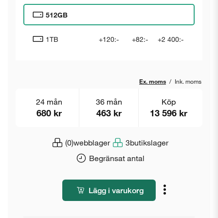
512GB
1TB
+120:-
+82:-
+2 400:-
Ex. moms
/
Ink. moms
24 mån
36 mån
Köp
680 kr
463 kr
13 596 kr
(0)
webblager
3
butikslager
Begränsat antal
Lägg i varukorg