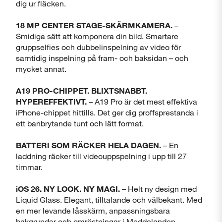
dig ur fläcken.
18 MP CENTER STAGE-SKÄRMKAMERA.
–
Smidiga sätt att komponera din bild. Smartare
gruppselfies och dubbelinspelning av video för
samtidig inspelning på fram- och baksidan – och
mycket annat.
A19 PRO-CHIPPET. BLIXTSNABBT.
HYPEREFFEKTIVT.
– A19 Pro är det mest effektiva
iPhone-chippet hittills. Det ger dig proffsprestanda i
ett banbrytande tunt och lätt format.
Visa produktinformationsblad
BATTERI SOM RÄCKER HELA DAGEN.
– En
laddning räcker till videouppspelning i upp till 27
timmar.
Stäng
iOS 26. NY LOOK. NY MAGI.
– Helt ny design med
Stäng
Liquid Glass. Elegant, tilltalande och välbekant. Med
en mer levande låsskärm, anpassningsbara
bakgrunder och omröstningar i Meddelanden,