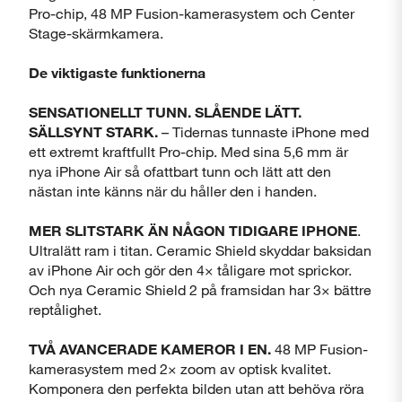
Pro-chip, 48 MP Fusion-kamerasystem och Center
Stage-skärmkamera.
De viktigaste funktionerna
SENSATIONELLT TUNN. SLÅENDE LÄTT.
SÄLLSYNT STARK.
– Tidernas tunnaste iPhone med
ett extremt kraftfullt Pro-chip. Med sina 5,6 mm är
nya iPhone Air så ofattbart tunn och lätt att den
nästan inte känns när du håller den i handen.
MER SLITSTARK ÄN NÅGON TIDIGARE IPHONE
.
Ultralätt ram i titan. Ceramic Shield skyddar baksidan
av iPhone Air och gör den 4× tåligare mot sprickor.
Och nya Ceramic Shield 2 på framsidan har 3× bättre
reptålighet.
TVÅ AVANCERADE KAMEROR I EN.
48 MP Fusion-
kamerasystem med 2× zoom av optisk kvalitet.
Komponera den perfekta bilden utan att behöva röra