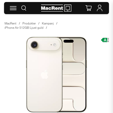
MacRent
Produkter
Kampanj
iPhone Air 512GB Ljust guld