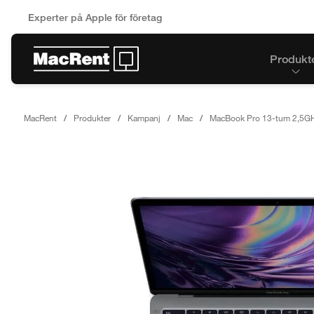
Experter på Apple för företag
Produkt
MacRent
Produkter
Kampanj
Mac
MacBook Pro 13-tum 2,5GH