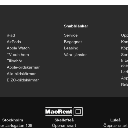
Snabblänkar
iPad
Service
Upp
AirPods
Begagnat
Kon
Apple Watch
Leasing
Köp
TV och hem
Våra tjänster
Serv
Inte
Tillbehör
dat
Apple-bildskärmar
Led
Alla bildskärmar
App
EIZO-bildskärmar
Rel
Stockholm
Skellefteå
Luleå
ger Jarlsgatan 108
Öppnar snart
Öppnar snart