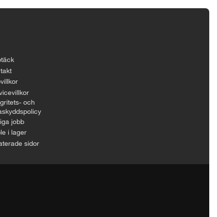
täck
takt
villkor
icevillkor
gritets- och
askyddspolicy
iga jobb
le i lager
aterade sidor