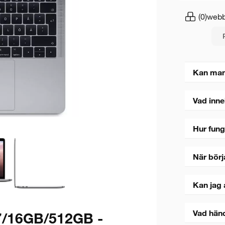
(0)
webb
Kan man
Vad inne
Hur fung
När börj
Kan jag 
Vad hän
7/16GB/512GB -