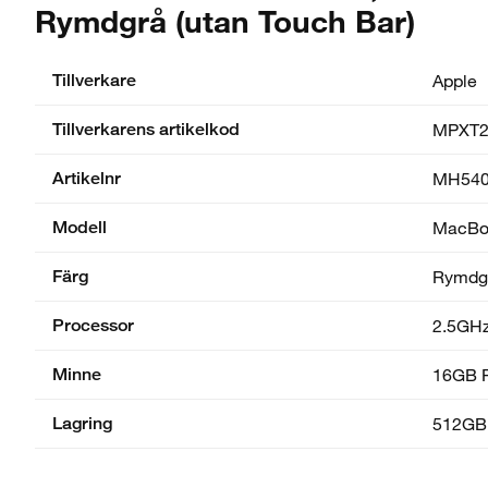
Rymdgrå (utan Touch Bar)
Tillverkare
Apple
Tillverkarens artikelkod
MPXT2
Artikelnr
MH54
Modell
MacBoo
Färg
Rymdg
Processor
2.5GHz
Minne
16GB 
Lagring
512GB