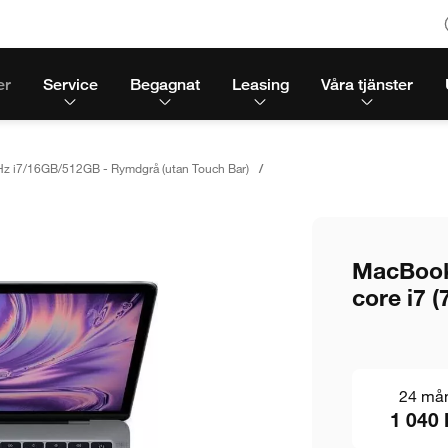
er
Service
Begagnat
Leasing
Våra tjänster
z i7/16GB/512GB - Rymdgrå (utan Touch Bar)
MacBook 
core i7 
24 må
1 040 