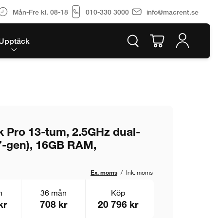
Mån-Fre kl. 08-18
010-330 3000
info@macrent.se
Upptäck
Pro 13-tum, 2.5GHz dual-
(7-gen), 16GB RAM,
Ex. moms
/
Ink. moms
n
36 mån
Köp
kr
708 kr
20 796 kr