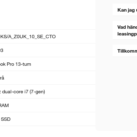
Kan jag 
Vad händ
leasing
KS/A_Z0UK_10_SE_CTO
03
Tillkom
k Pro 13-tum
rå
 dual-core i7 (7-gen)
RAM
5 sekunder
 SSD
Stäng