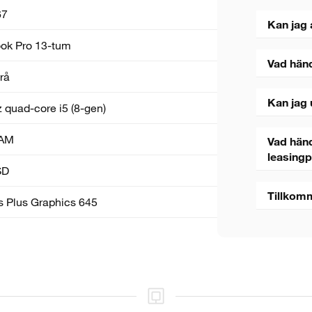
67
Kan jag 
k Pro 13-tum
Vad hän
rå
Kan jag 
 quad-core i5 (8-gen)
AM
Vad händ
leasing
SD
Tillkom
ris Plus Graphics 645