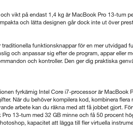
 och vikt på endast 1,4 kg är MacBook Pro 13-tum per
mpakta och lätta designen går dock inte ut över pres
 traditionella funktionsknappar för en mer utvidgad fu
lig och anpassar sig efter de program, appar eller m
kommandon och kontroller. Den ger dig praktiska genvä
tionen fyrkärnig Intel Core i7-processor är MacBook P
gifter. När du behöver kompilera kod, kombinera flera 
ande arbete kan du räkna med att få jobbet gjort. Fö
 Pro 13-tum med 32 GB minne och få 50 procent hög
hotoshop, kapacitet att lägga till fler virtuella instrume