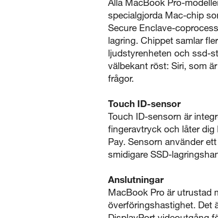
Alla MacBook Pro-modeller
specialgjorda Mac-chip som h
Secure Enclave-coprocessor
lagring. Chippet samlar fl
ljudstyrenheten och ssd-s
välbekant röst: Siri, som ä
frågor.
Touch ID-sensor
Touch ID-sensorn är integr
fingeravtryck och låter di
Pay. Sensorn använder ett f
smidigare SSD-lagringshant
Anslutningar
MacBook Pro är utrustad me
överföringshastighet. Det 
DisplayPort videoutgång fö