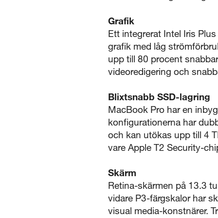
Grafik
Ett integrerat Intel Iris 
grafik med låg strömförbruk
upp till 80 procent snabba
videoredigering och snabba
Blixtsnabb SSD-lagring
MacBook Pro har en inbyggd
konfigurationerna har dub
och kan utökas upp till 4 T
vare Apple T2 Security-chip
Skärm
Retina-skärmen på 13.3 tu
vidare P3-färgskalor har sk
visual media-konstnärer. T