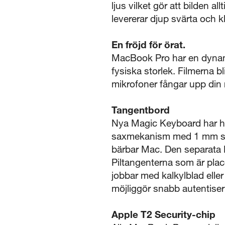
ljus vilket gör att bilden 
levererar djup svärta och k
En fröjd för örat.
MacBook Pro har en dynamis
fysiska storlek. Filmerna 
mikrofoner fångar upp din r
Tangentbord
Nya Magic Keyboard har helt
saxmekanism med 1 mm sla
bärbar Mac. Den separata 
Piltangenterna som är plac
jobbar med kalkylblad elle
möjliggör snabb autentiser
Apple T2 Security-chip