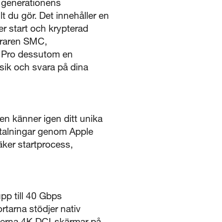
 generationens
lt du gör. Det innehåller en
r start och krypterad
teraren SMC,
k Pro dessutom en
usik och svara på dina
en känner igen ditt unika
etalningar genom Apple
äker startprocess,
pp till 40 Gbps
tarna stödjer nativ
xterna 4K DCI-skärmar på