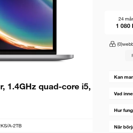
24 må
1 080 
(0)
webb
Kan man
, 1.4GHz quad-core i5,
Vad inne
Hur fung
KS/A-2TB
När börj