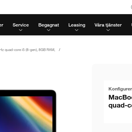
er
Service
Begagnat
Leasing
Våra tjänster
z quad-core i5 (8-gen), 8GB RAM,
Konfigurer
MacBoo
quad-c