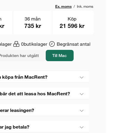
Ex. moms
/
Ink. moms
n
36 mån
Köp
kr
735 kr
21 596 kr
lager
0
butikslager
Begränsat antal
Produkten har utgått
Till Mac
 köpa från MacRent?
bär det att leasa hos MacRent?
erar leasingen?
ar jag betala?