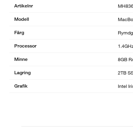
Artikelnr
MH83
Modell
MacBoo
Färg
Rymdg
Processor
1.4GHz
Minne
8GB R
Lagring
2TB S
Grafik
Intel I