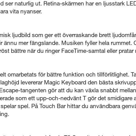
alltid ser naturlig ut. Retina-skärmen har en ljusstark 
lara vita nyanser.
k ljudbild som ger ett överraskande brett ljudomfång 
blir ännu mer fängslande. Musiken fyller hela rummet. 
öst bättre när du ringer FaceTime-samtal eller pratar 
 omarbetats för bättre funktion och tillförlitlighet. T
ghöjd levererar Magic Keyboard den bästa skrivupp
Escape-tangenten gör att du kan växla snabbt mellan
erade som ett upp-och-nedvänt T gör det smidigare at
r spelar spel. På Touch Bar hittar du användbara gen
ing.