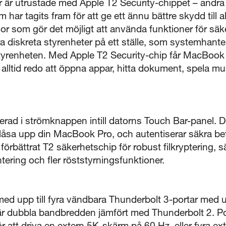
 är utrustade med Apple T2 Security-chippet – andra
ar tagits fram för att ge ett ännu bättre skydd till al
 som gör det möjligt att använda funktioner för säke
era diskreta styrenheter på ett ställe, som systemhan
tyrenheten. Med Apple T2 Security-chip får MacBoo
r alltid redo att öppna appar, hitta dokument, spela m
erad i strömknappen intill datorns Touch Bar-panel. D
g låsa upp din MacBook Pro, och autentiserar säkra b
örbättrat T2 säkerhetschip för robust filkryptering, s
ering och fler röststyrningsfunktioner.
d upp till fyra vändbara Thunderbolt 3-portar med u
är dubbla bandbredden jämfört med Thunderbolt 2. Por
r att driva en extern 5K-skärm på 60 Hz, eller fyra e