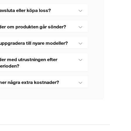
avsluta eller köpa loss?
der om produkten går sönder?
uppgradera till nyare modeller?
er med utrustningen efter
perioden?
mer några extra kostnader?