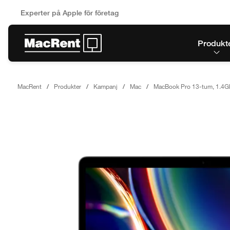
Experter på Apple för företag
Produkt
MacRent
Produkter
Kampanj
Mac
MacBook Pro 13-tum, 1.4GH