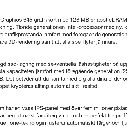
5 sekunder
Plus Graphics 645 grafikkort med 128 MB snabbt eDRAM
Stäng
ning. Tionde generationen Intel-processor med ny, kraf
re grafikprestanda jämfört med föregående generation
re 3D-rendering samt att alla spel flyter jämnare.
 ssd-lagring med sekventiella läshastigheter på upp 
bla kapaciteten jämfört med föregående generation (2
B. Det betyder att du kan ta med dig alla dina bilder o
pet krypteras allting automatiskt i realtid.
m har en vass IPS-panel med över fem miljoner pixla
ärmen utmärkt färgåtergivning och är perfekt för proff
rue Tone-teknologin justerar automatiskt färger och l