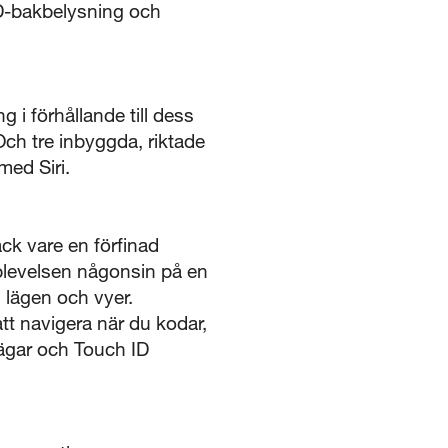
LED-bakbelysning och
i förhållande till dess
Och tre inbyggda, riktade
med Siri.
ack vare en förfinad
levelsen någonsin på en
 lägen och vyer.
t navigera när du kodar,
vägar och Touch ID