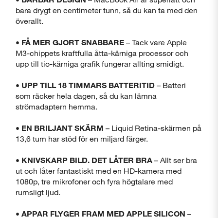
bara drygt en centimeter tunn, så du kan ta med den
överallt.
• FÅ MER GJORT SNABBARE
– Tack vare Apple
M3-chippets kraftfulla åtta-kärniga processor och
upp till tio-kärniga grafik fungerar allting smidigt.
• UPP TILL 18 TIMMARS BATTERITID
– Batteri
som räcker hela dagen, så du kan lämna
strömadaptern hemma.
• EN BRILJANT SKÄRM
– Liquid Retina-skärmen på
13,6 tum har stöd för en miljard färger.
• KNIVSKARP BILD. DET LÅTER BRA
– Allt ser bra
ut och låter fantastiskt med en HD-kamera med
1080p, tre mikrofoner och fyra högtalare med
rumsligt ljud.
• APPAR FLYGER FRAM MED APPLE SILICON
–