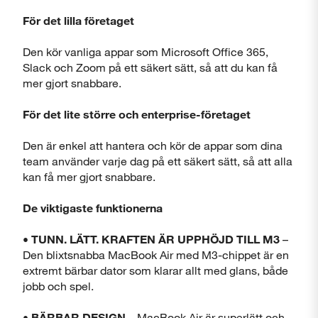
För det lilla företaget
Den kör vanliga appar som Microsoft Office 365,
Slack och Zoom på ett säkert sätt, så att du kan få
mer gjort snabbare.
För det lite större och enterprise-företaget
Den är enkel att hantera och kör de appar som dina
team använder varje dag på ett säkert sätt, så att alla
kan få mer gjort snabbare.
De viktigaste funktionerna
• TUNN. LÄTT. KRAFTEN ÄR UPPHÖJD TILL M3
–
Den blixtsnabba MacBook Air med M3-chippet är en
extremt bärbar dator som klarar allt med glans, både
jobb och spel.
• BÄRBAR DESIGN
– MacBook Air är superlätt och