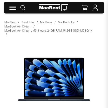
MacRent
Produkter
MacBook
MacBook Air
MacBook Air 13-tum
MacBook Air 13-tum, M3 8-core, 24GB RAM, 512GB SSD (MC8Q4K