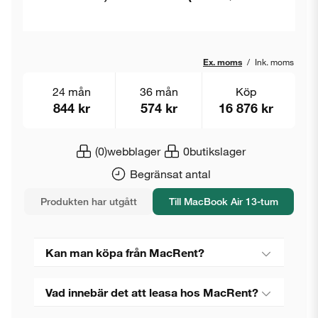
Ex. moms
/
Ink. moms
24 mån
36 mån
Köp
844 kr
574 kr
16 876 kr
(0)
webblager
0
butikslager
Begränsat antal
Produkten har utgått
Till MacBook Air 13-tum
Kan man köpa från MacRent?
Vad innebär det att leasa hos MacRent?