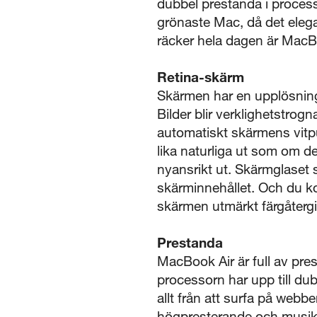
dubbel prestanda i proces
grönaste Mac, då det elega
räcker hela dagen är MacBoo
Retina-skärm
Skärmen har en upplösning
Bilder blir verklighetstrog
automatiskt skärmens vitpu
lika naturliga ut som om de
nyansrikt ut. Skärmglaset s
skärminnehållet. Och du ko
skärmen utmärkt färgåtergiv
Prestanda
MacBook Air är full av pres
processorn har upp till du
allt från att surfa på webbe
högpresterande och musik