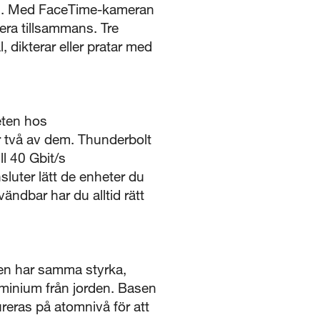
film. Med FaceTime-kameran
era tillsammans. Tre
 dikterar eller pratar med
eten hos
 två av dem. Thunderbolt
l 40 Gbit/s
uter lätt de enheter du
ndbar har du alltid rätt
Den har samma styrka,
uminium från jorden. Basen
reras på atomnivå för att