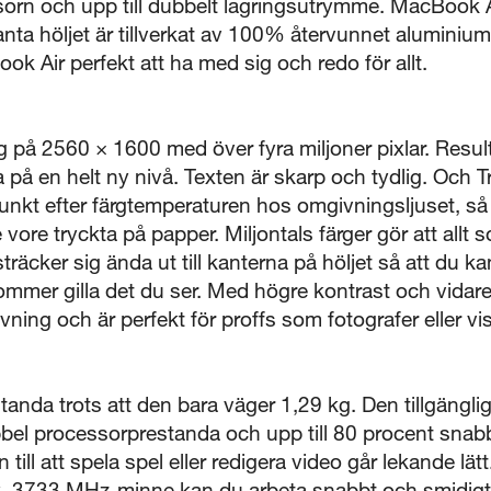
sorn och upp till dubbelt lagringsutrymme. MacBook 
nta höljet är tillverkat av 100% återvunnet aluminiu
k Air perfekt att ha med sig och redo för allt.
 på 2560 × 1600 med över fyra miljoner pixlar. Resu
na på en helt ny nivå. Texten är skarp och tydlig. Och 
nkt efter färgtemperaturen hos omgivningsljuset, så 
 vore tryckta på papper. Miljontals färger gör att allt
träcker sig ända ut till kanterna på höljet så att du k
mmer gilla det du ser. Med högre kontrast och vidare
ning och är perfekt för proffs som fotografer eller v
tanda trots att den bara väger 1,29 kg. Den tillgänglig
bbel processorprestanda och upp till 80 procent snab
n till att spela spel eller redigera video går lekande lät
. 3733 MHz-minne kan du arbeta snabbt och smidigt