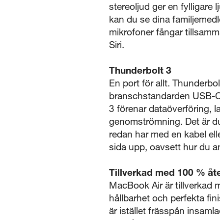
stereoljud ger en fylligar
kan du se dina familjemedl
mikrofoner fångar tillsamma
Siri.
Thunderbolt 3
En port för allt. Thunder
branschstandarden USB-C 
3 förenar dataöverföring, 
genomströmning. Det är du
redan har med en kabel ell
sida upp, oavsett hur du a
Tillverkad med 100 % åt
MacBook Air är tillverkad
hållbarhet och perfekta fi
är istället frässpån insam