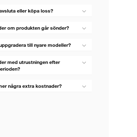
avsluta eller köpa loss?
der om produkten går sönder?
uppgradera till nyare modeller?
er med utrustningen efter
perioden?
mer några extra kostnader?