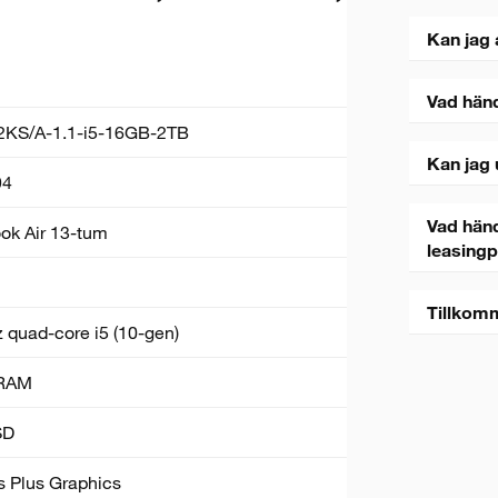
Kan jag 
Vad hän
KS/A-1.1-i5-16GB-2TB
Kan jag 
94
Vad händ
k Air 13-tum
leasing
Tillkom
 quad-core i5 (10-gen)
RAM
SD
ris Plus Graphics