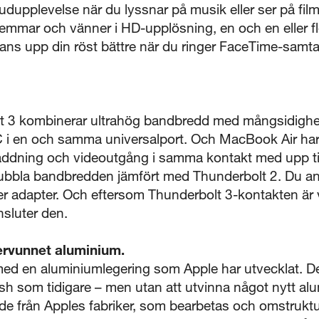
e ljudupplevelse när du lyssnar på musik eller ser på 
emmar och vänner i HD-upplösning, en och en eller fl
ns upp din röst bättre när du ringer FaceTime-samtal,
bolt 3 kombinerar ultrahög bandbredd med mångsidigh
i en och samma universalport. Och MacBook Air har
laddning och videoutgång i samma kontakt med upp til
bbla bandbredden jämfört med Thunderbolt 2. Du ansl
er adapter. Och eftersom Thunderbolt 3-kontakten är vä
nsluter den.
ervunnet aluminium.
 med en aluminiumlegering som Apple har utvecklat. 
nish som tidigare – men utan att utvinna något nytt al
lade från Apples fabriker, som bearbetas och omstruktu