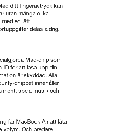
Med ditt fingeravtryck kan
ar utan många olika
a med en lätt
rtuppgifter delas aldrig.
ecialgjorda Mac-chip som
ID för att låsa upp din
rmation är skyddad. Alla
urity-chippet innehåller
okument, spela musik och
ing får MacBook Air att låta
re volym. Och bredare