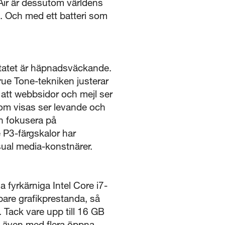
Air är dessutom världens
m. Och med ett batteri som
ltatet är häpnadsväckande.
True Tone-tekniken justerar
att webbsidor och mejl ser
 som visas ser levande och
an fokusera på
 P3-färgskalor har
isual media-konstnärer.
a fyrkärniga Intel Core i7-
bare grafikprestanda, så
t. Tack vare upp till 16 GB
 även med flera öppna