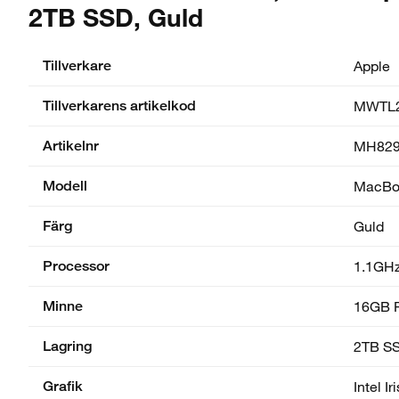
2TB SSD, Guld
Tillverkare
Apple
Tillverkarens artikelkod
MWTL2
Artikelnr
MH82
Modell
MacBoo
Färg
Guld
Processor
1.1GHz
Minne
16GB 
Lagring
2TB S
Grafik
Intel I