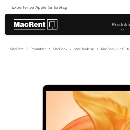
Experter på Apple för företag
Produkt
MacRent
Produkter
MacBook
MacBook Air
MacBook Air 13-t