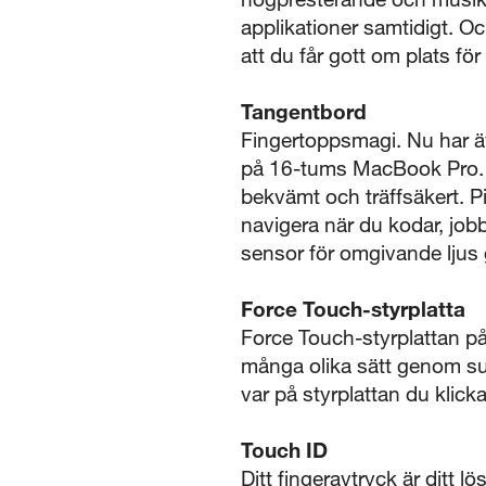
applikationer samtidigt. 
att du får gott om plats för a
Tangentbord
Fingertoppsmagi. Nu har 
på 16-tums MacBook Pro. 
bekvämt och träffsäkert. P
navigera när du kodar, job
sensor för omgivande ljus g
Force Touch-styrplatta
Force Touch-styrplattan p
många olika sätt genom subt
var på styrplattan du klic
Touch ID
Ditt fingeravtryck är ditt 