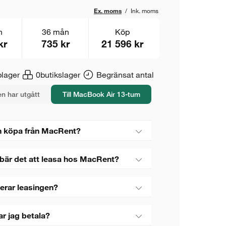
Ex. moms
/
Ink. moms
n
36 mån
Köp
kr
735 kr
21 596 kr
lager
0
butikslager
Begränsat antal
n har utgått
Till MacBook Air 13-tum
 köpa från MacRent?
bär det att leasa hos MacRent?
erar leasingen?
ar jag betala?