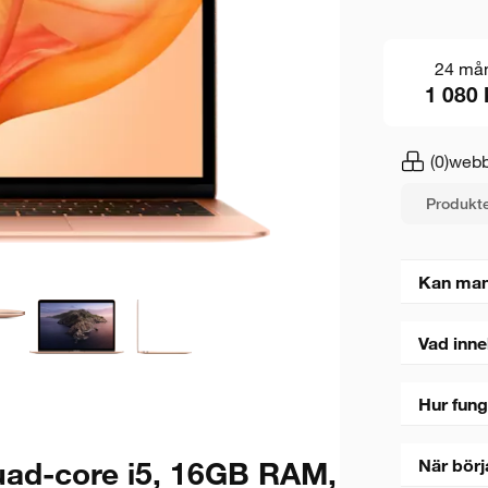
24 må
1 080 
(0)
webb
Produkte
Kan man
Vad inne
Hur fung
ad-core i5, 16GB RAM,
När börj