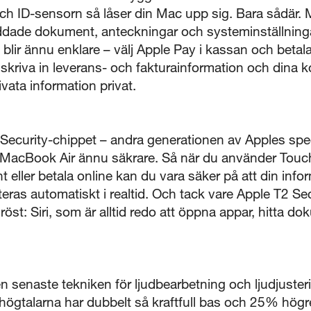
uch ID-sensorn så låser din Mac upp sig. Bara sådär. 
dade dokument, anteckningar och systeminställning
 blir ännu enklare – välj Apple Pay i kassan och betal
 skriva in leverans- och fakturainformation och dina ko
ivata information privat.
Security-chippet – andra generationen av Apples sp
ra MacBook Air ännu säkrare. Så när du använder Touch 
eller betala online kan du vara säker på att din info
ras automatiskt i realtid. Och tack vare Apple T2 Sec
öst: Siri, som är alltid redo att öppna appar, hitta d
 Den senaste tekniken för ljudbearbetning och ljudjuster
högtalarna har dubbelt så kraftfull bas och 25% hög