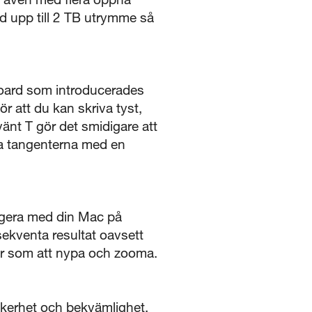
d upp till 2 TB utrymme så
oard som introducerades
att du kan skriva tyst,
änt T gör det smidigare att
sta tangenterna med en
agera med din Mac på
sekventa resultat oavsett
ter som att nypa och zooma.
säkerhet och bekvämlighet.