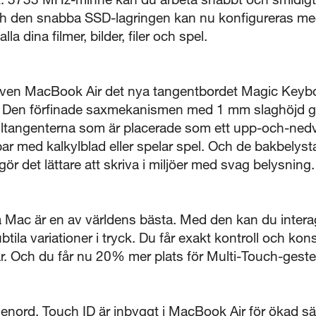
Och den snabba SSD-lagringen kan nu konfigureras me
5 sekunder
lla dina filmer, bilder, filer och spel.
Stäng
även MacBook Air det nya tangentbordet Magic Keyb
Den förfinade saxmekanismen med 1 mm slaghöjd gör 
iltangenterna som är placerade som ett upp-och-nedv
bar med kalkylblad eller spelar spel. Och de bakbely
ör det lättare att skriva i miljöer med svag belysning.
å Mac är en av världens bästa. Med den kan du inter
ila variationer i tryck. Du får exakt kontroll och kon
kar. Och du får nu 20% mer plats för Multi-Touch-ges
lösenord. Touch ID är inbyggt i MacBook Air för ökad 