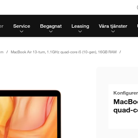
er
Service
Begagnat
Leasing
Våra tjänster
um
MacBook Air 13-tum, 1.1GHz quad-core i5 (10-gen), 16GB RAM
Konfigurer
MacBoo
quad-c