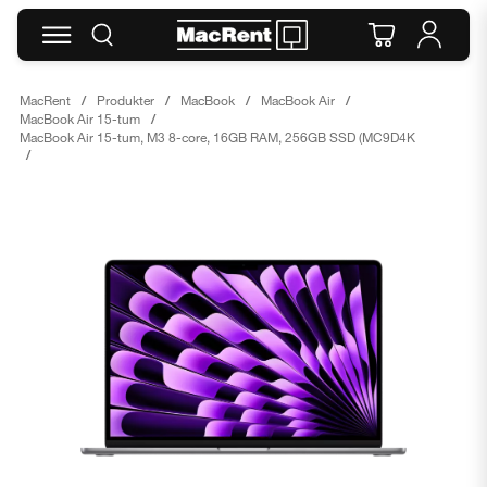
MacRent
Produkter
MacBook
MacBook Air
MacBook Air 15-tum
MacBook Air 15-tum, M3 8-core, 16GB RAM, 256GB SSD (MC9D4K