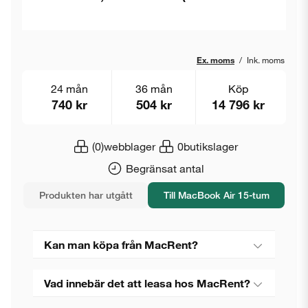
Ex. moms
/
Ink. moms
24 mån
36 mån
Köp
740 kr
504 kr
14 796 kr
(0)
webblager
0
butikslager
Begränsat antal
Produkten har utgått
Till MacBook Air 15-tum
Kan man köpa från MacRent?
Vad innebär det att leasa hos MacRent?