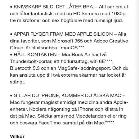
• KNIVSKARP BILD. DET LÅTER BRA. – Allt ser bra ut
och låter fantastiskt med en HD-kamera med 1080p,
tre mikrofoner och sex högtalare med rumsligt ljud.
• APPAR FLYGER FRAM MED APPLE SILICON – Alla
dina favoriter, som Microsoft 365 och Adobe Creative
Cloud, är blixtsnabba i macOS.***
• HÅLL KONTAKTEN – MacBook Air har två
Thunderbolt-portar, ett hörlursuttag, wifi 6E****,
Bluetooth 5.3 och en MagSafe-laddningsport. Och du
kan ansluta upp till två externa skärmar när locket är
stängt.
• GILLAR DU IPHONE, KOMMER DU ÄLSKA MAC –
Mac fungerar magiskt smidigt med dina andra Apple-
enheter. Kopiera någonting på iPhone och klistra in
det på Mac. Skicka sms med Meddelanden eller ring
och besvara FaceTime-samtal på din Mac.*****
Villkor