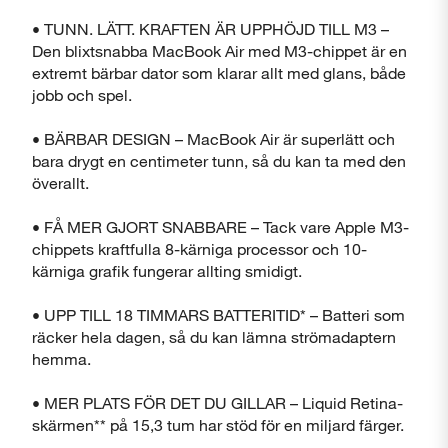
• TUNN. LÄTT. KRAFTEN ÄR UPPHÖJD TILL M3 –
Den blixtsnabba MacBook Air med M3-chippet är en
Stäng
extremt bärbar dator som klarar allt med glans, både
jobb och spel.
• BÄRBAR DESIGN – MacBook Air är superlätt och
bara drygt en centimeter tunn, så du kan ta med den
överallt.
• FÅ MER GJORT SNABBARE – Tack vare Apple M3-
chippets kraftfulla 8-kärniga processor och 10-
kärniga grafik fungerar allting smidigt.
• UPP TILL 18 TIMMARS BATTERITID* – Batteri som
räcker hela dagen, så du kan lämna strömadaptern
hemma.
• MER PLATS FÖR DET DU GILLAR – Liquid Retina-
skärmen** på 15,3 tum har stöd för en miljard färger.