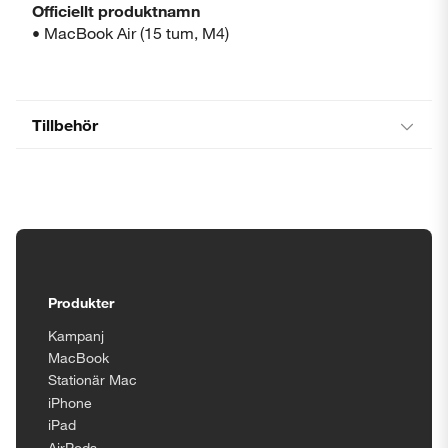
Officiellt produktnamn
• MacBook Air (15 tum, M4)
Tillbehör
Tillgänglighetsinställningar
Produkter
Kampanj
MacBook
Stationär Mac
iPhone
iPad
AirPods