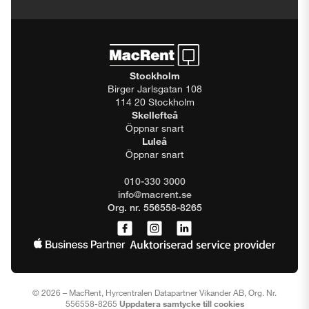
Stockholm
Birger Jarlsgatan 108
114 20 Stockholm
Skellefteå
Öppnar snart
Luleå
Öppnar snart
010-330 3000
info@macrent.se
Org. nr. 556558-8265
© 2026 – MacRent, Hyrcentralen Datapartner Vikander AB, Org. Nr.
556558-8265
Uppdatera samtycke till cookies