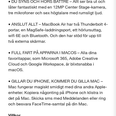
• DU SYNS OCH HÖRS BÄTTRE – Allt ser bra ut och
låter fantastiskt med en 12MP Center Stage-kamera,
tre mikrofoner och sex högtalare med rumsligt ljud.
• ANSLUT ALLT – MacBook Air har två Thunderbolt 4-
portar, en MagSafe-laddningsport, ett hörlursuttag,
wifi 6E och Bluetooth. Och den har stöd för upp till
två externa skärmar.
• FULL FART PÅ APPARNA I MACOS – Alla dina
favoritappar, som Microsoft 365, Adobe Creative
Cloud och Google Workspace, är blixtsnabba i
macOS.
• GILLAR DU IPHONE, KOMMER DU GILLA MAC –
Mac fungerar magiskt smidigt med dina andra Apple-
enheter. Kopiera någonting på iPhone och klistra in
det på Mac. Skicka sms med Meddelanden eller ring
och besvara FaceTime-samtal på din Mac.
Villkor