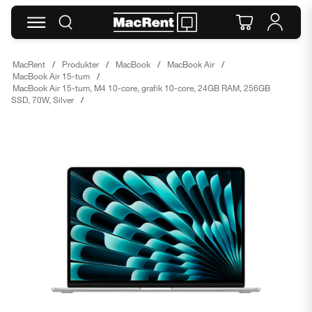
MacRent
Produkter
MacBook
MacBook Air
MacBook Air 15-tum
MacBook Air 15-tum, M4 10-core, grafik 10-core, 24GB RAM, 256GB
SSD, 70W, Silver