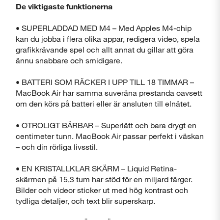
De viktigaste funktionerna
• SUPERLADDAD MED M4 – Med Apples M4-chip
kan du jobba i flera olika appar, redigera video, spela
Stäng
grafikkrävande spel och allt annat du gillar att göra
ännu snabbare och smidigare.
• BATTERI SOM RÄCKER I UPP TILL 18 TIMMAR –
MacBook Air har samma suveräna prestanda oavsett
om den körs på batteri eller är ansluten till elnätet.
• OTROLIGT BÄRBAR – Superlätt och bara drygt en
centimeter tunn. MacBook Air passar perfekt i väskan
– och din rörliga livsstil.
• EN KRISTALLKLAR SKÄRM – Liquid Retina-
skärmen på 15,3 tum har stöd för en miljard färger.
Bilder och videor sticker ut med hög kontrast och
tydliga detaljer, och text blir superskarp.