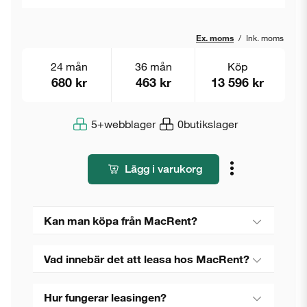
Ex. moms
/
Ink. moms
24 mån
36 mån
Köp
680 kr
463 kr
13 596 kr
5+
webblager
0
butikslager
Lägg i varukorg
Kan man köpa från MacRent?
Vad innebär det att leasa hos MacRent?
Hur fungerar leasingen?