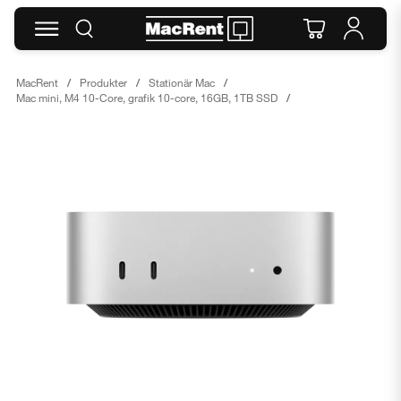
MacRent
Produkter
Stationär Mac
Mac mini, M4 10-Core, grafik 10-core, 16GB, 1TB SSD