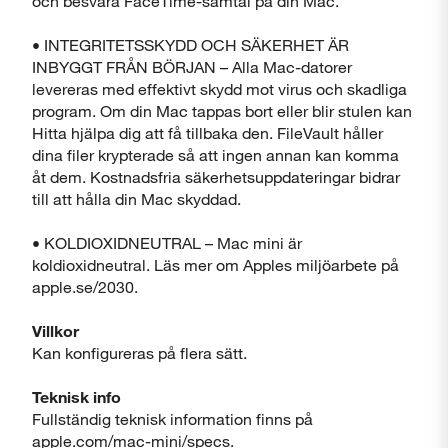
och besvara FaceTime-samtal på din Mac.
• INTEGRITETSSKYDD OCH SÄKERHET ÄR
INBYGGT FRÅN BÖRJAN – Alla Mac-datorer
levereras med effektivt skydd mot virus och skadliga
program. Om din Mac tappas bort eller blir stulen kan
Hitta hjälpa dig att få tillbaka den. FileVault håller
dina filer krypterade så att ingen annan kan komma
åt dem. Kostnadsfria säkerhetsuppdateringar bidrar
till att hålla din Mac skyddad.
• KOLDIOXIDNEUTRAL – Mac mini är
koldioxidneutral. Läs mer om Apples miljöarbete på
apple.se/2030.
Villkor
Kan konfigureras på flera sätt.
Teknisk info
Fullständig teknisk information finns på
apple.com/mac-mini/specs.