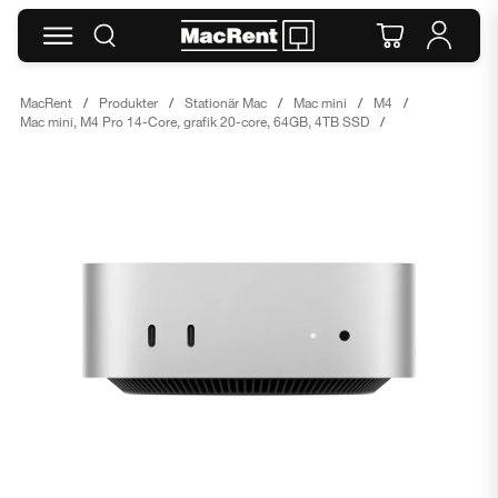
MacRent
Produkter
Stationär Mac
Mac mini
M4
Mac mini, M4 Pro 14-Core, grafik 20-core, 64GB, 4TB SSD