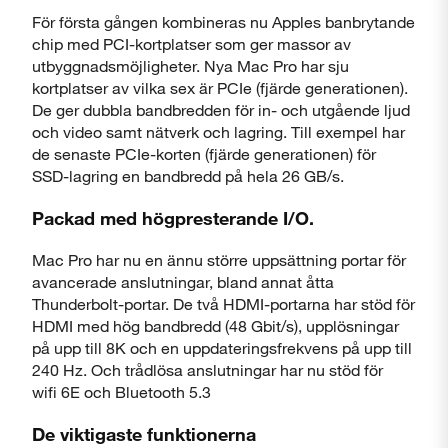
För första gången kombineras nu Apples banbrytande
chip med PCI-kortplatser som ger massor av
utbyggnads­möjligheter. Nya Mac Pro har sju
kortplatser av vilka sex är PCIe (fjärde generationen).
De ger dubbla bandbredden för in- och utgående ljud
och video samt nätverk och lagring. Till exempel har
de senaste PCIe-korten (fjärde generationen) för
SSD-lagring en bandbredd på hela 26 GB/s.
Packad med högpresterande I/O.
Mac Pro har nu en ännu större uppsättning portar för
avancerade anslutningar, bland annat åtta
Thunderbolt-portar. De två HDMI-portarna har stöd för
HDMI med hög bandbredd (48 Gbit/s), upp­lös­ningar
på upp till 8K och en upp­daterings­frekvens på upp till
240 Hz. Och trådlösa anslutningar har nu stöd för
wifi 6E och Bluetooth 5.3
De viktigaste funktionerna