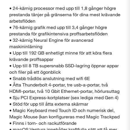
• 24-kärnig processor med upp till 1,8 gånger högre
prestanda tänjer på gränserna för dina mest krävande
arbetsflöden
• 76-kärnig grafik med upp till 3,4 gånger högre
prestanda för grafikintensiva proffsarbetsflöden
• 32-kärnig Neural Engine för avancerad
maskininlärning
• Upp till 192 GB enhetligt minne för att köra flera
krävande proffsappar
• Upp till 8 TB supersnabb SSD-lagring öppnar appar
och filer på ett ögonblick
• Snabb trådlös anslutning med wifi 6E
• Åtta Thunderbolt 4-portar, tre usb-a-portar, två
HDMI-portar, två 10 Gbit Ethernet-portar, hörlursuttag
• Sju PCI Express-kortplatser (sex lediga med Gen 4)
• Stöd för upp till åtta externa skärmar
• Magic Keyboard med Touch ID och numerisk del,
Magic Mouse (kan konfigureras med Magic Trackpad
• Finns i torn- och rackutförande
• macOS Ventura innehåller kraftfulla sätt att få mer