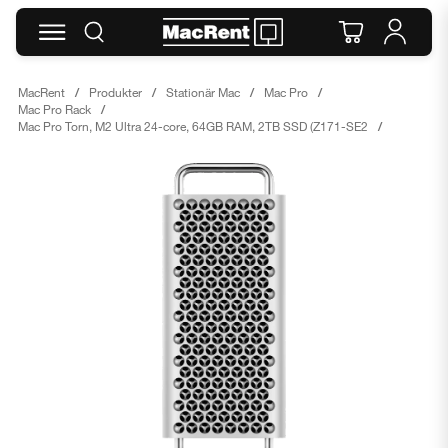
MacRent
Produkter
Stationär Mac
Mac Pro
Mac Pro Rack
Mac Pro Torn, M2 Ultra 24-core, 64GB RAM, 2TB SSD (Z171-SE2