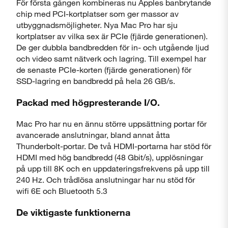
För första gången kombineras nu Apples banbrytande
chip med PCI-kortplatser som ger massor av
utbyggnads­möjligheter. Nya Mac Pro har sju
kortplatser av vilka sex är PCIe (fjärde generationen).
De ger dubbla bandbredden för in- och utgående ljud
och video samt nätverk och lagring. Till exempel har
de senaste PCIe-korten (fjärde generationen) för
SSD-lagring en bandbredd på hela 26 GB/s.
Packad med högpresterande I/O.
Mac Pro har nu en ännu större uppsättning portar för
avancerade anslutningar, bland annat åtta
Thunderbolt-portar. De två HDMI-portarna har stöd för
HDMI med hög bandbredd (48 Gbit/s), upp­lös­ningar
på upp till 8K och en upp­daterings­frekvens på upp till
240 Hz. Och trådlösa anslutningar har nu stöd för
wifi 6E och Bluetooth 5.3
De viktigaste funktionerna