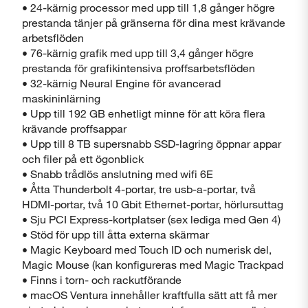
• 24-kärnig processor med upp till 1,8 gånger högre
prestanda tänjer på gränserna för dina mest krävande
arbetsflöden
• 76-kärnig grafik med upp till 3,4 gånger högre
prestanda för grafikintensiva proffsarbetsflöden
• 32-kärnig Neural Engine för avancerad
maskininlärning
• Upp till 192 GB enhetligt minne för att köra flera
krävande proffsappar
• Upp till 8 TB supersnabb SSD-lagring öppnar appar
och filer på ett ögonblick
• Snabb trådlös anslutning med wifi 6E
• Åtta Thunderbolt 4-portar, tre usb-a-portar, två
HDMI-portar, två 10 Gbit Ethernet-portar, hörlursuttag
• Sju PCI Express-kortplatser (sex lediga med Gen 4)
• Stöd för upp till åtta externa skärmar
• Magic Keyboard med Touch ID och numerisk del,
Magic Mouse (kan konfigureras med Magic Trackpad
• Finns i torn- och rackutförande
• macOS Ventura innehåller kraftfulla sätt att få mer