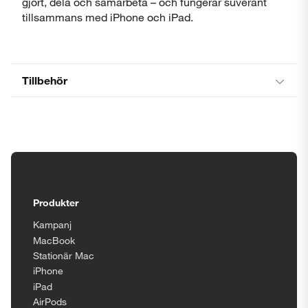
gjort, dela och samarbeta – och fungerar suveränt
tillsammans med iPhone och iPad.
Tillbehör
Tillgänglighetsinställningar
Produkter
Kampanj
MacBook
Stationär Mac
iPhone
iPad
AirPods