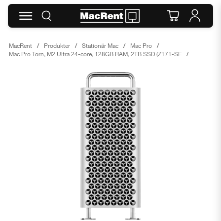
MacRent
Produkter
Stationär Mac
Mac Pro
Mac Pro Torn, M2 Ultra 24-core, 128GB RAM, 2TB SSD (Z171-SE