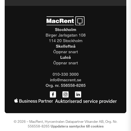
Stockholm
Birger Jarlsgatan 108
114 20 Stockholm
Skellefteå
Öppnar snart
Luleå
Öppnar snart
010-330 3000
info@macrent.se
Org. nr. 556558-8265
© 2026 – MacRent, Hyrcentralen Datapartner Vikander AB, Org. Nr.
556558-8265
Uppdatera samtycke till cookies