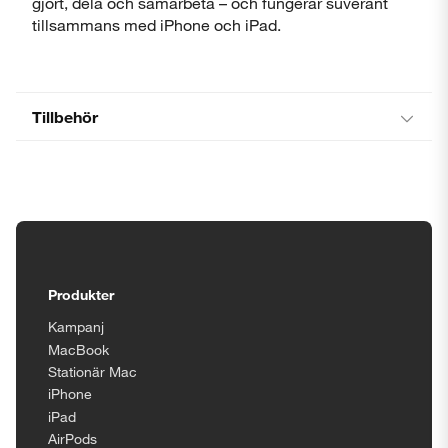
gjort, dela och samarbeta – och fungerar suveränt
tillsammans med iPhone och iPad.
Tillbehör
Tillgänglighetsinställningar
Produkter
Kampanj
MacBook
Stationär Mac
iPhone
iPad
AirPods