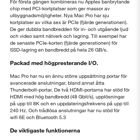
För första gången kombineras nu Apples banbrytande
chip med PCI-kortplatser som ger massor av
utbyggnads­möjligheter. Nya Mac Pro har sju
kortplatser av vilka sex är PCIe (fjärde generationen).
De ger dubbla bandbredden för in- och utgående ljud
och video samt nätverk och lagring. Till exempel har
de senaste PCIe-korten (fjärde generationen) för
SSD-lagring en bandbredd på hela 26 GB/s.
Packad med högpresterande I/O.
Mac Pro har nu en ännu större uppsättning portar för
avancerade anslutningar, bland annat åtta
Thunderbolt-portar. De två HDMI-portarna har stöd för
HDMI med hög bandbredd (48 Gbit/s), upp­lös­ningar
på upp till 8K och en upp­daterings­frekvens på upp till
240 Hz. Och trådlösa anslutningar har nu stöd för
wifi 6E och Bluetooth 5.3
De viktigaste funktionerna