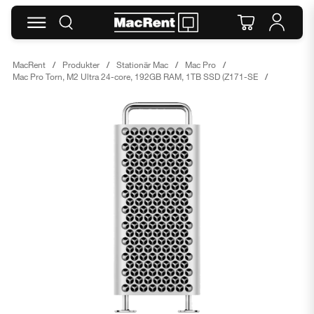
MacRent
Produkter
Stationär Mac
Mac Pro
Mac Pro Torn, M2 Ultra 24-core, 192GB RAM, 1TB SSD (Z171-SE