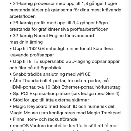
• 24-kärnig processor med upp till 1,8 gånger högre
prestanda tänjer på gränserna för dina mest krävande
arbetsflöden
• 76-kärnig grafik med upp till 3,4 gånger högre
prestanda för grafikintensiva proffsarbetsflöden
• 32-kärnig Neural Engine för avancerad
maskininlärning
• Upp till 192 GB enhetligt minne för att köra flera
krävande proffsappar
• Upp till 8 TB supersnabb SSD-lagring öppnar appar
och filer på ett ögonblick
• Snabb trådlös anslutning med wifi 6E
• Åtta Thunderbolt 4-portar, tre usb-a-portar, två
HDMI-portar, två 10 Gbit Ethernet-portar, hörlursuttag
• Sju PCI Express-kortplatser (sex lediga med Gen 4)
• Stöd för upp till åtta externa skärmar
• Magic Keyboard med Touch ID och numerisk del,
Magic Mouse (kan konfigureras med Magic Trackpad
• Finns i torn- och rackutförande
• macOS Ventura innehåller kraftfulla sätt att få mer