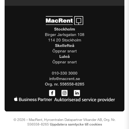
Stockholm
Birger Jarlsgatan 108
114 20 Stockholm
Skellefteå
Öppnar snart
Luleå
Öppnar snart
010-330 3000
info@macrent.se
Org. nr. 556558-8265
© 2026 – MacRent, Hyrcentralen Datapartner Vikander AB, Org. Nr.
556558-8265
Uppdatera samtycke till cookies