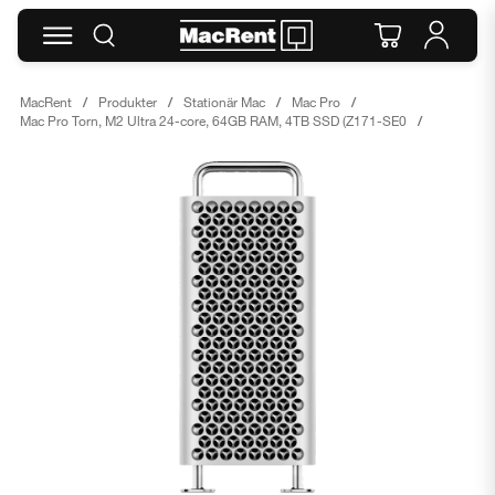
MacRent
Produkter
Stationär Mac
Mac Pro
Mac Pro Torn, M2 Ultra 24-core, 64GB RAM, 4TB SSD (Z171-SE0