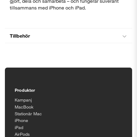
gjort, dela och samarbeta – och fungerar suveränt
tillsammans med iPhone och iPad.
Tillbehör
Tillgänglighetsinställningar
Produkter
Kampanj
MacBook
Stationär Mac
iPhone
iPad
AirPods