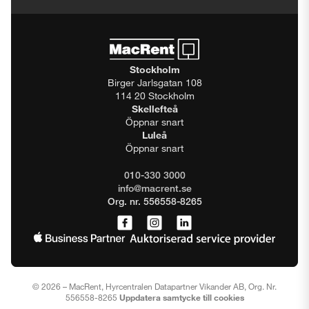
Stockholm
Birger Jarlsgatan 108
114 20 Stockholm
Skellefteå
Öppnar snart
Luleå
Öppnar snart
010-330 3000
info@macrent.se
Org. nr. 556558-8265
© 2026 – MacRent, Hyrcentralen Datapartner Vikander AB, Org. Nr.
556558-8265
Uppdatera samtycke till cookies