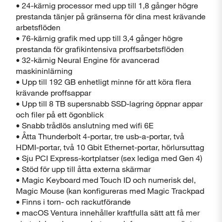
• 24-kärnig processor med upp till 1,8 gånger högre
prestanda tänjer på gränserna för dina mest krävande
arbetsflöden
• 76-kärnig grafik med upp till 3,4 gånger högre
prestanda för grafikintensiva proffsarbetsflöden
• 32-kärnig Neural Engine för avancerad
maskininlärning
• Upp till 192 GB enhetligt minne för att köra flera
krävande proffsappar
• Upp till 8 TB supersnabb SSD-lagring öppnar appar
och filer på ett ögonblick
• Snabb trådlös anslutning med wifi 6E
• Åtta Thunderbolt 4-portar, tre usb-a-portar, två
HDMI-portar, två 10 Gbit Ethernet-portar, hörlursuttag
• Sju PCI Express-kortplatser (sex lediga med Gen 4)
• Stöd för upp till åtta externa skärmar
• Magic Keyboard med Touch ID och numerisk del,
Magic Mouse (kan konfigureras med Magic Trackpad
• Finns i torn- och rackutförande
• macOS Ventura innehåller kraftfulla sätt att få mer