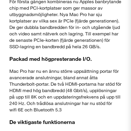
För första gången kombineras nu Apples banbrytande
chip med PCI-kortplatser som ger massor av
utbyggnads­möjligheter. Nya Mac Pro har sju
kortplatser av vilka sex är PCIe (fjärde generationen).
De ger dubbla bandbredden för in- och utgående ljud
och video samt nätverk och lagring. Till exempel har
de senaste PCIe-korten (fjärde generationen) för
SSD-lagring en bandbredd på hela 26 GB/s.
Packad med högpresterande I/O.
Mac Pro har nu en ännu större uppsättning portar för
avancerade anslutningar, bland annat åtta
Thunderbolt-portar. De två HDMI-portarna har stöd för
HDMI med hög bandbredd (48 Gbit/s), upp­lös­ningar
på upp till 8K och en upp­daterings­frekvens på upp till
240 Hz. Och trådlösa anslutningar har nu stöd för
wifi 6E och Bluetooth 5.3
De viktigaste funktionerna