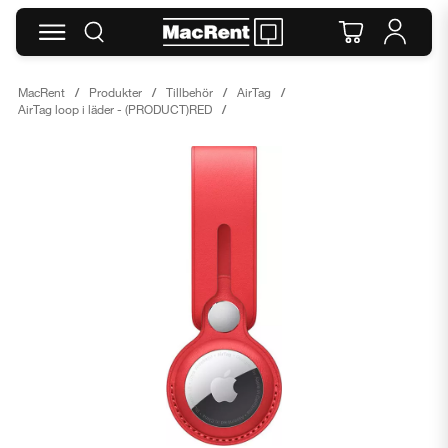
MacRent
Produkter
Tillbehör
AirTag
AirTag loop i läder - (PRODUCT)RED