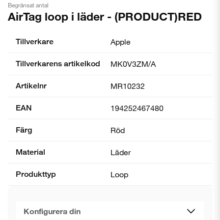
Begränsat antal
AirTag loop i läder - (PRODUCT)RED
Tillverkare
Apple
Tillverkarens artikelkod
MK0V3ZM/A
Artikelnr
MR10232
EAN
194252467480
Färg
Röd
Material
Läder
Produkttyp
Loop
Konfigurera din