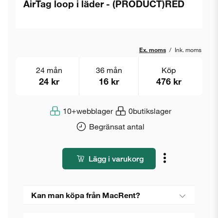
AirTag loop i läder - (PRODUCT)RED
Ex. moms
/
Ink. moms
24 mån
36 mån
Köp
24 kr
16 kr
476 kr
10+
webblager
0
butikslager
Begränsat antal
Lägg i varukorg
Kan man köpa från MacRent?