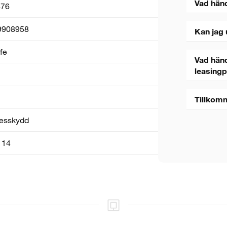
Vad hän
76
9908958
Kan jag 
fe
Vad händ
leasing
Tillkom
esskydd
 14
5 sekunder
Stäng