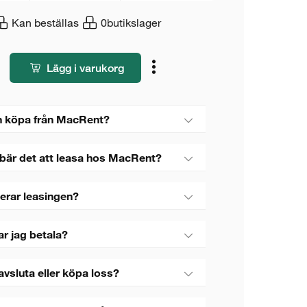
Kan beställas
0
butikslager
Lägg i varukorg
 köpa från MacRent?
bär det att leasa hos MacRent?
erar leasingen?
ar jag betala?
avsluta eller köpa loss?