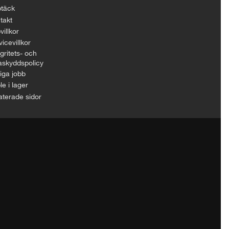
täck
takt
villkor
icevillkor
gritets- och
askyddspolicy
iga jobb
le i lager
aterade sidor