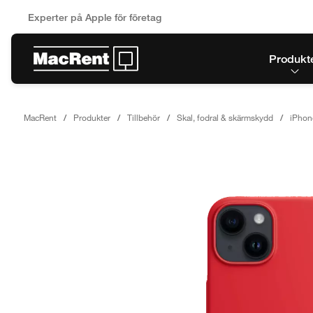
Experter på Apple för företag
Produkt
MacRent
Produkter
Tillbehör
Skal, fodral & skärmskydd
iPhon