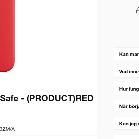
Kan man
Vad inne
Hur fung
agSafe - (PRODUCT)RED
När börj
Kan jag 
3ZM/A