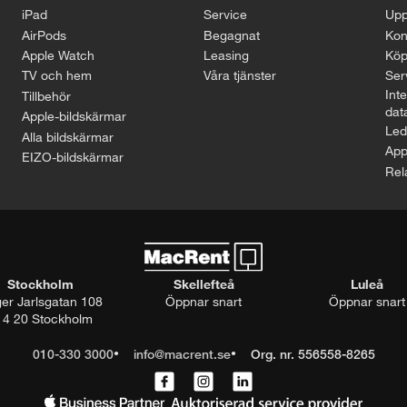
iPad
Service
Upp
AirPods
Begagnat
Kon
Apple Watch
Leasing
Köp
TV och hem
Våra tjänster
Serv
Inte
Tillbehör
dat
Apple-bildskärmar
Led
Alla bildskärmar
App
EIZO-bildskärmar
Rel
Stockholm
Skellefteå
Luleå
ger Jarlsgatan 108
Öppnar snart
Öppnar snart
14 20 Stockholm
010-330 3000
info@macrent.se
Org. nr. 556558-8265