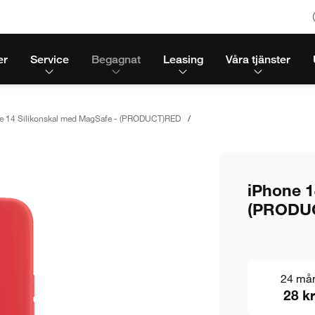
er
Service
Begagnat
Leasing
Våra tjänster
e 14 Silikonskal med MagSafe - (PRODUCT)RED
iPhone 1
(PRODU
24 må
28 kr