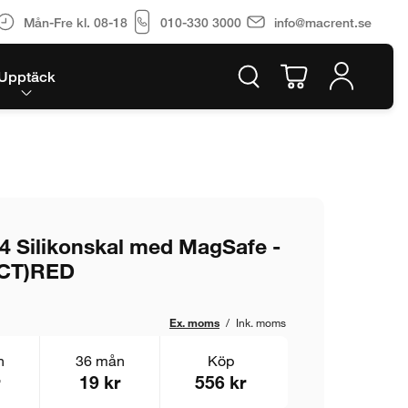
Mån-Fre kl. 08-18
010-330 3000
info@macrent.se
Upptäck
4 Silikonskal med MagSafe -
CT)RED
Ex. moms
/
Ink. moms
n
36 mån
Köp
19 kr
556 kr