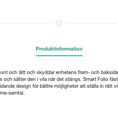
Stäng
Produktinformation
är tunt och lätt och skyddar enhetens fram- och baksid
 och sätter den i vila när det stängs. Smart Folio fä
lidande design för bättre möjligheter att ställa in rätt v
Time-samtal.