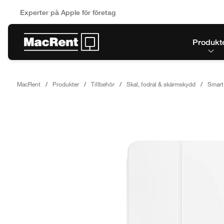
Experter på Apple för företag
Produkt
MacRent
Produkter
Tillbehör
Skal, fodral & skärmskydd
Smart 