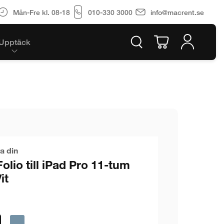
Mån-Fre kl. 08-18
010-330 3000
info@macrent.se
Upptäck
a din
olio till iPad Pro 11-tum
it