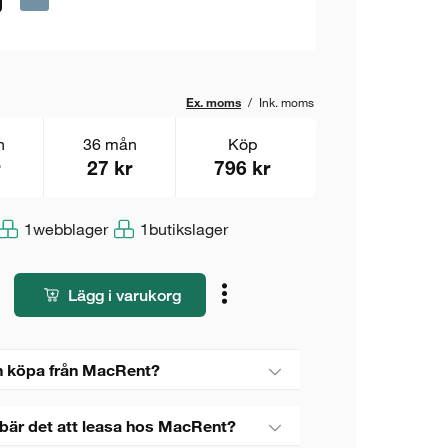
Ex. moms
/
Ink. moms
n
36 mån
Köp
27 kr
796 kr
1
webblager
1
butikslager
Lägg i varukorg
 köpa från MacRent?
bär det att leasa hos MacRent?