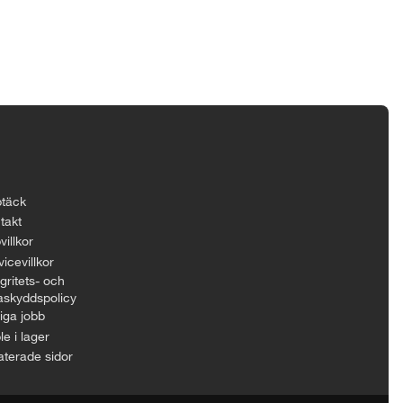
täck
takt
villkor
icevillkor
gritets- och
askyddspolicy
iga jobb
le i lager
aterade sidor