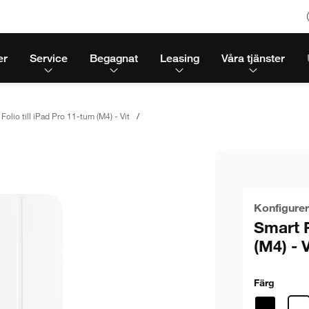
er
Service
Begagnat
Leasing
Våra tjänster
Folio till iPad Pro 11-tum (M4) - Vit
Konfigurer
Smart F
(M4) - V
Färg