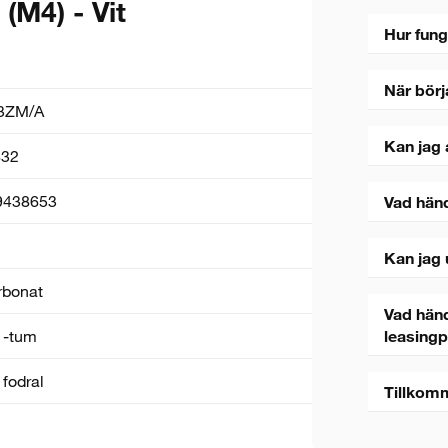
(M4) - Vit
Hur fung
När börj
3ZM/A
Kan jag 
32
9438653
Vad hän
Kan jag 
rbonat
Vad händ
1-tum
leasing
 fodral
Tillkom
5 sekunder