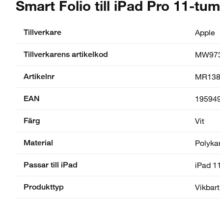
Smart Folio till iPad Pro 11-tum 
Tillverkare
Apple
Tillverkarens artikelkod
MW97
Artikelnr
MR138
EAN
19594
Färg
Vit
Material
Polyka
Passar till iPad
iPad 1
Produkttyp
Vikbart